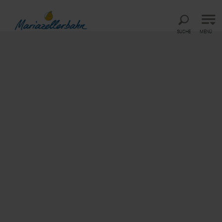
Direkt zur Hauptnavigation
Direkt zur Volltextsuche
Direkt zum Inhalt
SUCHE
MENÜ
Startseite
Service
FAQ
FAQ
Tipps für Ihren Ausflug
Betriebszeiten
Himmelstreppe
:
Die modernen Triebwagen der
Himmelstreppe
verkehren
für Sie täglich und ganzjährig.
Panoramawagen:
Die Panoramawagen verkehren jeweils an Samstagen,
Sonn- und Feiertagen. Die aktuellen Zeiten finden Sie