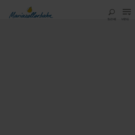
Direkt zur Hauptnavigation
Direkt zur Volltextsuche
Direkt zum Inhalt
SUCHE
MENÜ
ERLEBNIS MARIAZELLERBAHN
Schönster Platz Österreichs
©