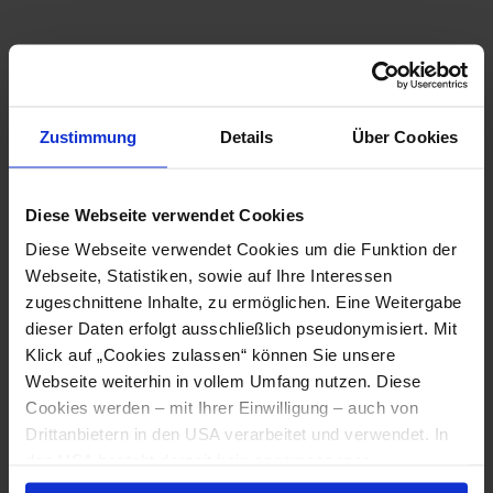
Mariazellerbahn und Gemeindealpe
Mitterbach
Kombiticket
Zustimmung
Details
Über Cookies
Angebot
Diese Webseite verwendet Cookies
Diese Webseite verwendet Cookies um die Funktion der
Webseite, Statistiken, sowie auf Ihre Interessen
zugeschnittene Inhalte, zu ermöglichen. Eine Weitergabe
dieser Daten erfolgt ausschließlich pseudonymisiert. Mit
Klick auf „Cookies zulassen“ können Sie unsere
Webseite weiterhin in vollem Umfang nutzen. Diese
Cookies werden – mit Ihrer Einwilligung – auch von
Drittanbietern in den USA verarbeitet und verwendet. In
Mariazellerbahn und Bürgeralpe
den USA besteht derzeit kein angemessenes
Kombiticket
Datenschutzniveau, und es ist nicht ausgeschlossen,