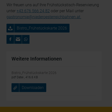
Bildschirmauflösung an Google bzw. Meta weiter. Weitere
Wir freuen uns auf Ihre Frühstückstisch-Reservierung
Details betreffend Cookies und einer möglichen späteren
unter
+43 676 566 24 82
oder per Mail unter
Deaktivierung finden Sie in unserer
gastronomie@niederoesterreichbahnen.at
Datenschutzerklärung
.
Bistro_Frühstückskarte 2026
Weitere Informationen
Bistro_Frühstückskarte 2026
pdf Datei , 416.6 KB
Downloaden