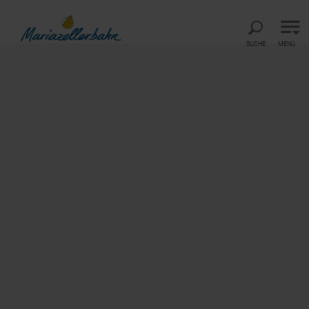
Direkt zur Hauptnavigation
Direkt zur Volltextsuche
Direkt zum Inhalt
SUCHE
MENÜ
©
Startseite
Frühstücksgenuss