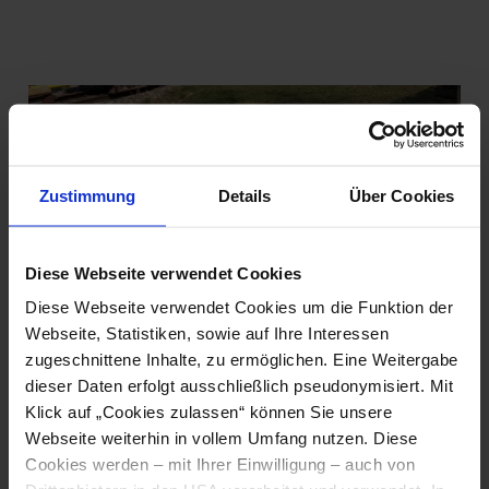
Zustimmung
Details
Über Cookies
Wir bauen für die Region
Auf der 84 km langen Strecke der Mariazellerbahn sind
Diese Webseite verwendet Cookies
regelmäßige Instandhaltungsarbeiten und Bauarbeiten
Diese Webseite verwendet Cookies um die Funktion der
notwendig. Welche Arbeiten geplant sind, finden Sie im
Webseite, Statistiken, sowie auf Ihre Interessen
nachstehenden Dokument. Die Bauarbeiten sind für die
zugeschnittene Inhalte, zu ermöglichen. Eine Weitergabe
angegebenen Zeiträume geplant, es kann jedoch aus
dieser Daten erfolgt ausschließlich pseudonymisiert. Mit
wetter- oder planungstechnischen Gründen zu einer
Klick auf „Cookies zulassen“ können Sie unsere
kurzfristigen Änderung kommen. Informationen zu
Webseite weiterhin in vollem Umfang nutzen. Diese
geplanten Streckensperren werden rechtzeitig bekannt
Cookies werden – mit Ihrer Einwilligung – auch von
gegeben.