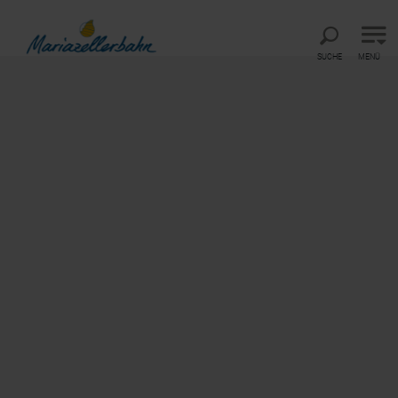
Direkt zur Hauptnavigation
Direkt zur Volltextsuche
Direkt zum Inhalt
SUCHE
MENÜ
Startseite
Partner
Partner