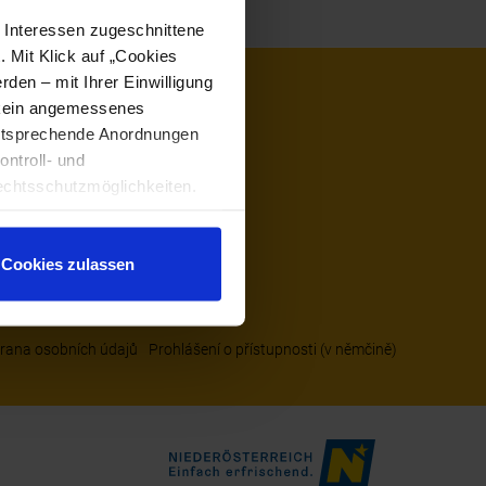
e Interessen zugeschnittene
. Mit Klick auf „Cookies
den – mit Ihrer Einwilligung
t kein angemessenes
entsprechende Anordnungen
ontroll- und
chtsschutzmöglichkeiten.
ten gewährt. Wir leiten nur
echnische Informationen wie
tere Details betreffend
Cookies zulassen
ärung
.
rana osobních údajů
Prohlášení o přístupnosti (v němčině)