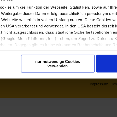
kies um die Funktion der Webseite, Statistiken, sowie auf Ihr
e Weitergabe dieser Daten erfolgt ausschließlich pseudonymisiert
Webseite weiterhin in vollem Umfang nutzen. Diese Cookies wer
n den USA verarbeitet und verwendet. In den USA besteht derzei
edia & Co
st nicht ausgeschlossen, dass staatliche Sicherheitsbehörden 
(Google, Meta Platforms, Inc.) treffen, um Zugriff zu Daten zu K
alten. Dagegen gibt es keine wirksamen Rechtsbehelfe und Re
ine geeigneten Garantien für den Schutz personenbezogener Da
r Form, sodass keine eindeutige Zuordnung möglich ist) sowie t
nur notwendige Cookies
ndgerät und Bildschirmauflösung an Google bzw. Meta weiter. Wei
verwenden
späteren Deaktivierung finden Sie in unserer
Datenschutzerkl
Impressum
Och