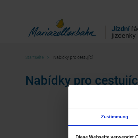
Přímo k hlavní navigaci
Přímo k vyhledávání plného textu
Přímo k obsahu
Jízdní
řá
jízdenky
Startseite
Nabídky pro cestující
Nabídky pro cestujíc
Zustimmung
Diese Webseite verwendet 