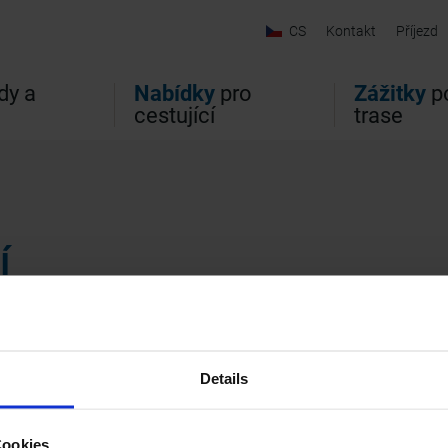
CS
Kontakt
Příjezd
dy a
Nabídky
pro
Zážitky
po
cestující
trase
í
Details
Cookies