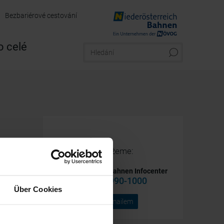
Bezbariérové cestování
 celé
Máte otázky?
Rádi vám pomůžeme:
Niederösterreich Bahnen Infocenter
+43 2742 360 990-1000
Über Cookies
Poptávka e-mailem