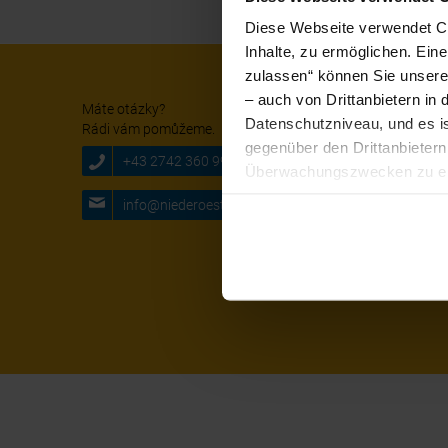
Diese Webseite verwendet Coo
Inhalte, zu ermöglichen. Ein
zulassen“ können Sie unsere 
– auch von Drittanbietern i
Social M
Máte otázky?
Datenschutzniveau, und es i
Rádi vám pomůžeme.
gegenüber den Drittanbietern 
+43 2742 360 990-1000
Überwachungszwecken zu erh
Zudem werden von den USA ke
info@niederoesterreichbahnen.at
Ihre IP-Adresse (in gekürzte
Browser, Internetanbieter, E
Cookies und einer möglichen 